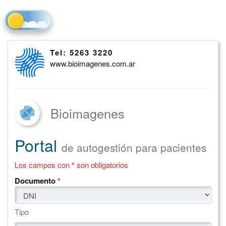
Tema actual: dia. Activar modo noche.
Tel: 5263 3220
Página
www.bioimagenes.com.ar
web
Bioimagenes
Portal
de autogestión para pacientes
Los campos con
*
son obligatorios
Documento
*
Tipo